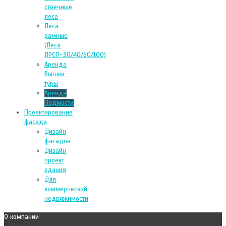
стоечные
леса
Леса
рамные
(Леса
ЛРСП-30/40/60/100)
Аренда
Вышки-
туры
Аренда
Подмости
Проектирование
фасада
Дизайн
фасадов
Дизайн
проект
здания
Для
коммерческой
недвижимости
О компании