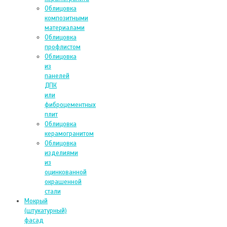
Облицовка
композитными
материалами
Облицовка
профлистом
Облицовка
из
панелей
ДПК
или
фиброцементных
плит
Облицовка
керамогранитом
Облицовка
изделиями
из
оцинкованной
окрашенной
стали
Мокрый
(штукатурный)
фасад