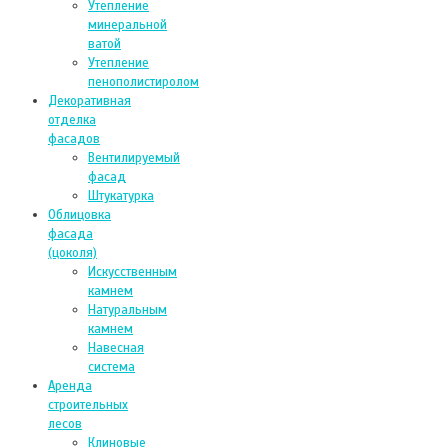
Утепление
минеральной
ватой
Утепление
пенополистиролом
Декоративная
отделка
фасадов
Вентилируемый
фасад
Штукатурка
Облицовка
фасада
(цоколя)
Искусственным
камнем
Натуральным
камнем
Навесная
система
Аренда
строительных
лесов
Клиновые