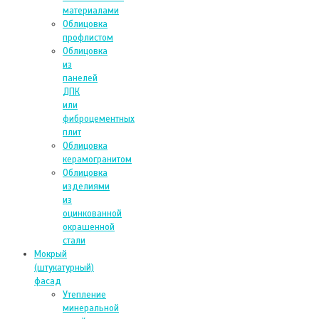
материалами
Облицовка
профлистом
Облицовка
из
панелей
ДПК
или
фиброцементных
плит
Облицовка
керамогранитом
Облицовка
изделиями
из
оцинкованной
окрашенной
стали
Мокрый
(штукатурный)
фасад
Утепление
минеральной