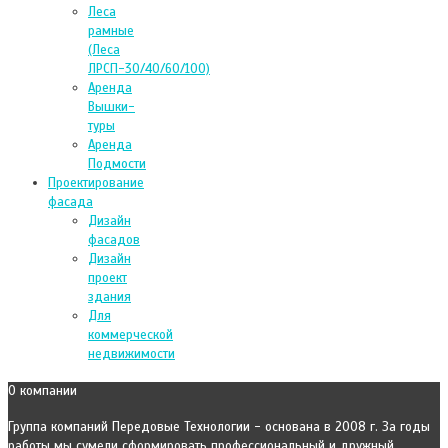
Леса
рамные
(Леса
ЛРСП-30/40/60/100)
Аренда
Вышки-
туры
Аренда
Подмости
Проектирование
фасада
Дизайн
фасадов
Дизайн
проект
здания
Для
коммерческой
недвижимости
О компании
Группа компаний Передовые Технологии - основана в 2008 г. За годы
работы мы сумели сформировать профессиональный и дружный