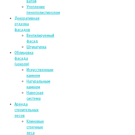
ватой
Утепление
пенополистиролом
Декоративная
отделка
фасадов
Вентилируемый
фасад
Штукатурка
Облицовка
фасада
(цоколя)
Искусственным
камнем
Натуральным
камнем
Навесная
система
Аренда
строительных
лесов
Клиновые
стоечные
леса