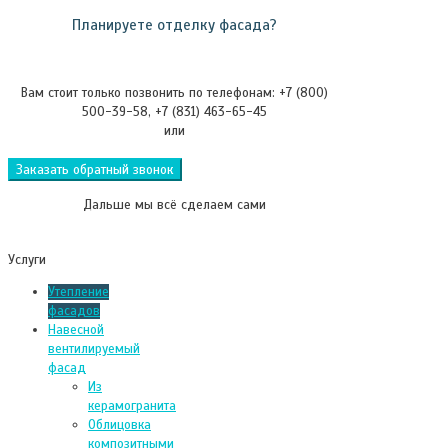
Планируете отделку фасада?
Вам стоит только позвонить по телефонам: +7 (800)
500-39-58, +7 (831) 463-65-45
или
Заказать обратный звонок
Дальше мы всё сделаем сами
Услуги
Утепление
фасадов
Навесной
вентилируемый
фасад
Из
керамогранита
Облицовка
композитными