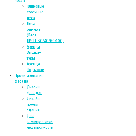
лесов
Клиновые
стоечные
леса
Леса
рамные
(Леса
ЛРСП-30/40/60/100)
Аренда
Вышки-
туры
Аренда
Подмости
Проектирование
фасада
Дизайн
фасадов
Дизайн
проект
здания
Для
коммерческой
недвижимости