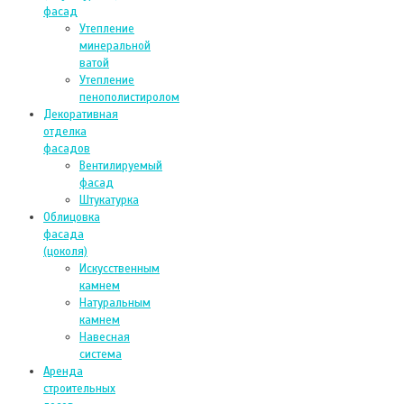
фасад
Утепление
минеральной
ватой
Утепление
пенополистиролом
Декоративная
отделка
фасадов
Вентилируемый
фасад
Штукатурка
Облицовка
фасада
(цоколя)
Искусственным
камнем
Натуральным
камнем
Навесная
система
Аренда
строительных