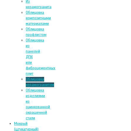
Из
керамогранита
Облицовка
композитными
материалами
Облицовка
профлистом
Облицовка
из
панелей
ДПК
или
фиброцементных
плит
Облицовка
керамогранитом
Облицовка
изделиями
из
оцинкованной
окрашенной
стали
Мокрый
(штукатурный)