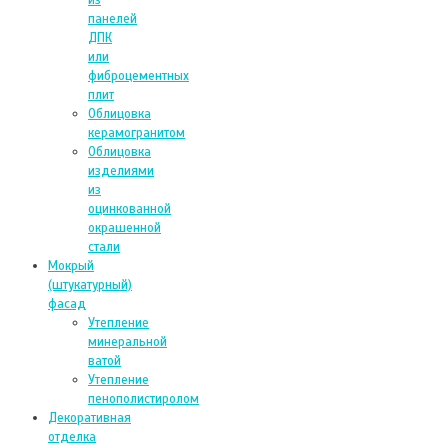
из
панелей
ДПК
или
фиброцементных
плит
Облицовка
керамогранитом
Облицовка
изделиями
из
оцинкованной
окрашенной
стали
Мокрый
(штукатурный)
фасад
Утепление
минеральной
ватой
Утепление
пенополистиролом
Декоративная
отделка