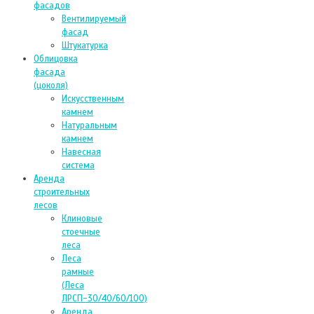
фасадов
Вентилируемый
фасад
Штукатурка
Облицовка
фасада
(цоколя)
Искусственным
камнем
Натуральным
камнем
Навесная
система
Аренда
строительных
лесов
Клиновые
стоечные
леса
Леса
рамные
(Леса
ЛРСП-30/40/60/100)
Аренда