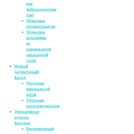
или
фиброцементных
плит
Облицовка
керамогранитом
Облицовка
изделиями
из
оцинкованной
окрашенной
стали
Мокрый
(штукатурный)
фасад
Утепление
минеральной
ватой
Утепление
пенополистиролом
Декоративная
отделка
фасадов
Вентилируемый