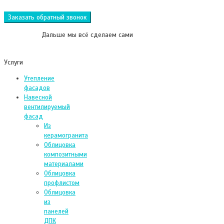
Заказать обратный звонок
Дальше мы всё сделаем сами
Услуги
Утепление
фасадов
Навесной
вентилируемый
фасад
Из
керамогранита
Облицовка
композитными
материалами
Облицовка
профлистом
Облицовка
из
панелей
ДПК